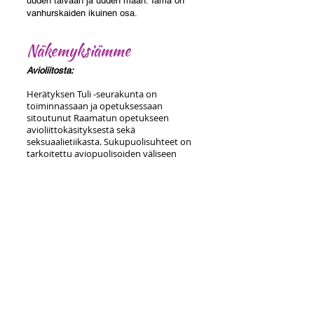
uuden taivaan ja uuden maan. Tämä on
vanhurskaiden ikuinen osa.
Näkemyksiämme
Avioliitosta:
Herätyksen Tuli -seurakunta on
toiminnassaan ja opetuksessaan
sitoutunut Raamatun opetukseen
avioliittokäsityksestä sekä
seksuaalietiikasta. Sukupuolisuhteet on
tarkoitettu aviopuolisoiden väliseen
yhteiselämään avioliiton sisällä.
Raamatun ja Jeesuksen itsensä
vahvistaman opetuksen mukaisesti
avioliitto on miehen ja naisen väliseksi
tarkoitettu liitto, jonka perustana on
puolisoiden välinen uskollisuus, rakkaus
ja kunnioitus.
Näin toimiessaan avioliitto luo
turvallisen perheyhteyden. Raamatun
mukainen avioliitto takaa lapsille
oikeuden eri sukupuolta oleviin