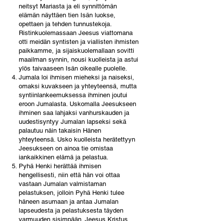
neitsyt Mariasta ja eli synnittömän
elämän näyttäen tien Isän luokse,
opettaen ja tehden tunnustekoja.
Ristinkuolemassaan Jeesus viattomana
otti meidän syntisten ja viallisten ihmisten
paikkamme, ja sijaiskuolemallaan sovitti
maailman synnin, nousi kuolleista ja astui
ylös taivaaseen Isän oikealle puolelle.
Jumala loi ihmisen mieheksi ja naiseksi,
omaksi kuvakseen ja yhteyteensä, mutta
syntiinlankeemuksessa ihminen joutui
eroon Jumalasta. Uskomalla Jeesukseen
ihminen saa lahjaksi vanhurskauden ja
uudestisyntyy Jumalan lapseksi sekä
palautuu näin takaisin Hänen
yhteyteensä. Usko kuolleista herätettyyn
Jeesukseen on ainoa tie omistaa
iankaikkinen elämä ja pelastua.
Pyhä Henki herättää ihmisen
hengellisesti, niin että hän voi ottaa
vastaan Jumalan valmistaman
pelastuksen, jolloin Pyhä Henki tulee
häneen asumaan ja antaa Jumalan
lapseudesta ja pelastuksesta täyden
varmuuden sisimpään. Jeesus Kristus