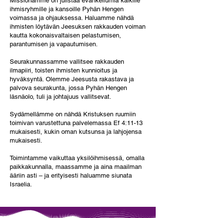
Missionamme on julistaa evankeliumia kaikille
ihmisryhmille ja kansoille Pyhän Hengen
voimassa ja ohjauksessa. Haluamme nähdä
ihmisten löytävän Jeesuksen rakkauden voiman
kautta kokonaisvaltaisen pelastumisen,
parantumisen ja vapautumisen.
Seurakunnassamme vallitsee rakkauden
ilmapiiri, toisten ihmisten kunnioitus ja
hyväksyntä. Olemme Jeesusta rakastava ja
palvova seurakunta, jossa Pyhän Hengen
läsnäolo, tuli ja johtajuus vallitsevat.
Sydämellämme on nähdä Kristuksen ruumiin
toimivan varustettuna palvelemassa Ef 4:11-13
mukaisesti, kukin oman kutsunsa ja lahjojensa
mukaisesti.
Toimintamme vaikuttaa yksilöihmisessä, omalla
paikkakunnalla, maassamme ja aina maailman
ääriin asti – ja erityisesti haluamme siunata
Israelia.