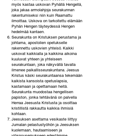
myös kastaa uskovan Pyhällä Hengellä,
joka jakaa armolahjoja seurakunnan
rakentumiseksi niin kuin Raamattu
ilmoittaa. Uskova on tarkoitettu elämään
Pyhän Hengen täyteydessä Hengen
hedelmää kantaen.
Seurakunta on Kristuksen perustama ja
johtama, apostolien opetukselle
rakennettu uskovien yhteisö. Kaikki
uskovat kaikkialla ja kaikkina aikoina
kuuluvat yhteen ja yhteiseen
seurakuntaan, joka näkyvällä tavalla
ilmenee paikallisseurakuntana. Jeesus
Kristus käski seurakuntaansa tekemään
kaikista kansoista opetuslapsia,
kastamaan ja opettamaan heitä.
Seurakunta muodostaa hengellisen
papiston, jonka tehtävänä on palvella
Herraa Jeesusta Kristusta ja osoittaa
kristillistä rakkautta kaikkia ihmisiä
kohtaan.
Jeesuksen asettama vesikaste liittyy
Jumalan pelastustyöhön ja Jeesuksen
kuolemaan, hautaamiseen ja
ylösnousemukseen edestämme.