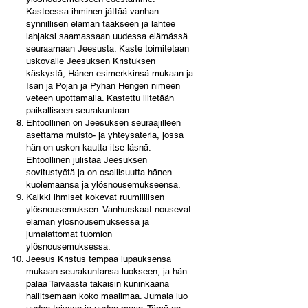
Kasteessa ihminen jättää vanhan
synnillisen elämän taakseen ja lähtee
lahjaksi saamassaan uudessa elämässä
seuraamaan Jeesusta. Kaste toimitetaan
uskovalle Jeesuksen Kristuksen
käskystä, Hänen esimerkkinsä mukaan ja
Isän ja Pojan ja Pyhän Hengen nimeen
veteen upottamalla. Kastettu liitetään
paikalliseen seurakuntaan.
Ehtoollinen on Jeesuksen seuraajilleen
asettama muisto- ja yhteysateria, jossa
hän on uskon kautta itse läsnä.
Ehtoollinen julistaa Jeesuksen
sovitustyötä ja on osallisuutta hänen
kuolemaansa ja ylösnousemukseensa.
Kaikki ihmiset kokevat ruumiillisen
ylösnousemuksen. Vanhurskaat nousevat
elämän ylösnousemuksessa ja
jumalattomat tuomion
ylösnousemuksessa.
Jeesus Kristus tempaa lupauksensa
mukaan seurakuntansa luokseen, ja hän
palaa Taivaasta takaisin kuninkaana
hallitsemaan koko maailmaa. Jumala luo