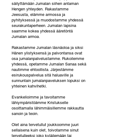
säilyttämään Jumalan siihen antaman
Hengen yhteyden.
Rakastamme
Jeesusta, elämme armossa ja
pyhityksessä ja muodostamme yhdessä
seurakuntaperheen. Jumalan lapsina
saamme kokea yhdessä ääretöntä
Jumalan armoa.
Rakastamme Jumalan läsnäoloa ja siksi
Hänen ylistyksensä ja palvontansa ovat
osa jumalanpalvelustamme. Rukoilemme
yhdessä, opetamme Jumalan Sanaa sekä
nautimme ehtoollista. Järjestämme
esirukouspalvelua sitä haluaville ja
sunnuntain jumalanpaveluksen lopuksi on
yhteinen kahvihetki.
Evankelioimme ja tavoitamme
lähiympäristöämme Kristukselle
osoittamalla lähimmäisillemme rakkautta
sanoin ja teoin.
Olet aina tervetullut joukkoomme juuri
sellaisena kuin olet, toivotamme sinut
tervetulleeksi joko kyläilemään tai