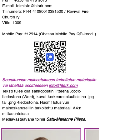
Puh.
+358 40 418 9613
E-mail:
toimisto@htsrk.com
Tilinumero: FI44
41080010381500
/ Revival Fire
Church ry
Viite: 1009
Mobile Pay: #12914 (Ohessa Mobile Pay QR-koodi.)
Seurakunnan mainostukseen tarkoitetun materiaalin
voi lähettää osoitteeseen
info@htsrk.com
Teksti tulee olla sähköpostin liitteenä .docx-
tiedostona (Word), kuvat korkearesoluutioisina .jpg
tai .png -tiedostoina. Huom! Etusivun
mainoskaruselliin tarkoitettu materiaali A4:n
mittasuhteissa.
Mediavastaavana toimii
Satu-Marianne Piispa
.