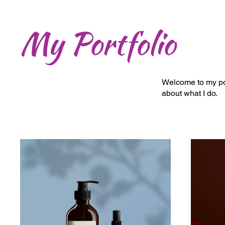
My Portfolio
Welcome to my port
about what I do.